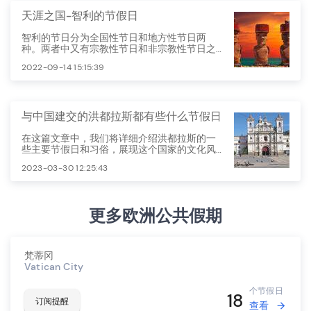
天涯之国-智利的节假日
智利的节日分为全国性节日和地方性节日两
种。两者中又有宗教性节日和非宗教性节日之
分。这些节日反映了智利的历史、宗教、文化
2022-09-14 15:15:39
和风俗习惯。
与中国建交的洪都拉斯都有些什么节假日
在这篇文章中，我们将详细介绍洪都拉斯的一
些主要节假日和习俗，展现这个国家的文化风
貌。
2023-03-30 12:25:43
更多欧洲公共假期
梵蒂冈
Vatican City
个节假日
18
订阅提醒
查看