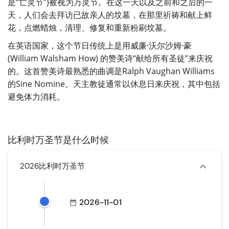
是“亡灵节”)被视为万灵节。在这一天以及之前和之后的一
天，人们会去拜访已故亲人的坟墓，在那里祈祷和献上鲜
花，点燃蜡烛，清理、修复和重新粉刷坟墓。
在英语国家，这个节日传统上是用威廉·沃尔沙姆·豪
(William Walsham How) 的赞美诗“献给所有圣徒”来庆祝
的。这首赞美诗最熟悉的曲调是Ralph Vaughan Williams
的Sine Nomine。天主教徒通常以休息日来庆祝，其中包括
避免体力消耗。
比利时万圣节是什么时候
2026比利时万圣节
2026-11-01