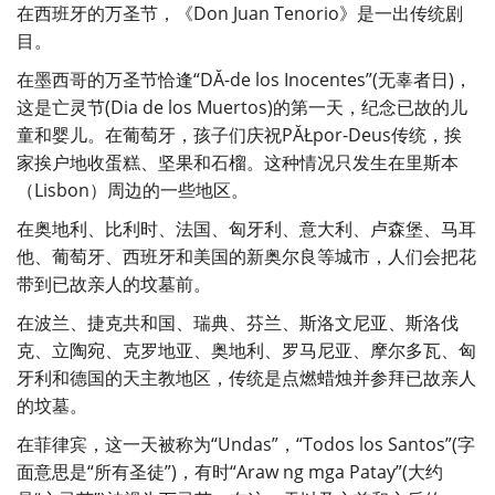
在西班牙的万圣节，《Don Juan Tenorio》是一出传统剧
目。
在墨西哥的万圣节恰逢“DĂ-de los Inocentes”(无辜者日)，
这是亡灵节(Dia de los Muertos)的第一天，纪念已故的儿
童和婴儿。在葡萄牙，孩子们庆祝PĂŁpor-Deus传统，挨
家挨户地收蛋糕、坚果和石榴。这种情况只发生在里斯本
（Lisbon）周边的一些地区。
在奥地利、比利时、法国、匈牙利、意大利、卢森堡、马耳
他、葡萄牙、西班牙和美国的新奥尔良等城市，人们会把花
带到已故亲人的坟墓前。
在波兰、捷克共和国、瑞典、芬兰、斯洛文尼亚、斯洛伐
克、立陶宛、克罗地亚、奥地利、罗马尼亚、摩尔多瓦、匈
牙利和德国的天主教地区，传统是点燃蜡烛并参拜已故亲人
的坟墓。
在菲律宾，这一天被称为“Undas”，“Todos los Santos”(字
面意思是“所有圣徒”)，有时“Araw ng mga Patay”(大约