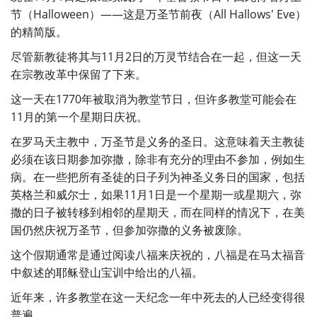
节（Halloween）——这是万圣节前夜（All Hallows' Eve）
的精简版。
尽管新教徒将其与11月2日的万灵节结合在一起，但这一天
在宗教改革中保留了下来。
这一天在1770年被取消为教堂节日，但许多教堂可能会在
11月的第一个星期日庆祝。
在罗马天主教中，万圣节是义务的圣日。这意味着天主教徒
必须在该日期参加弥撒，除非有充分的理由不参加，例如生
病。在一些把所有圣徒的日子列为神圣义务日的国家，包括
英格兰和威尔士，如果11月1日是一个星期一或星期六，弥
撒的日子被转移到相邻的星期天，而在同样的情况下，在美
国仍然庆祝万圣节，但参加弥撒的义务被废除。
这个假期通常是通过阅读八福来庆祝的，八福是在马太福音
中叙述的耶稣登山宝训中给出的八福。
近年来，许多教堂在这一天纪念一年中死去的人已经变得很
普遍。