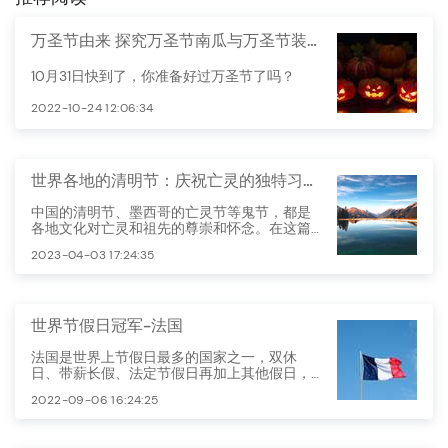
万圣节由来 探究万圣节南瓜与万圣节装扮
10月31日快到了，你准备好过万圣节了吗？
2022-10-24 12:06:34
世界各地的清明节：庆祝亡灵的独特习俗与故事
中国的清明节、墨西哥的亡灵节等鬼节，都是
各地文化对亡灵和祖先的尊崇和怀念。在这篇
文章中，我们将探讨世界各地的鬼节，以及它
2023-04-03 17:24:35
们各自的有趣故事和独特习俗。
世界节假日冠军-法国
法国是世界上节假日最多的国家之一，双休
日、带薪长假、法定节假日再加上其他假日，
法国人每年大约五个月不用工作。
2022-09-06 16:24:25