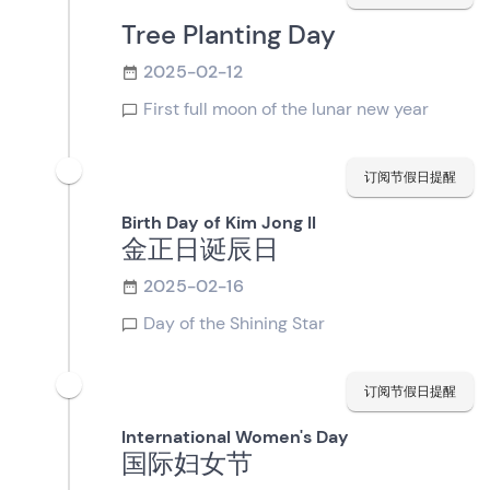
Tree Planting Day
2025-02-12
First full moon of the lunar new year
订阅节假日提醒
Birth Day of Kim Jong Il
金正日诞辰日
2025-02-16
Day of the Shining Star
订阅节假日提醒
International Women's Day
国际妇女节