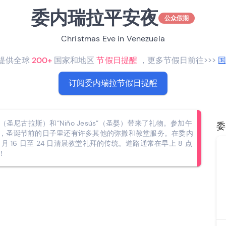
委内瑞拉平安夜
公众假期
Christmas Eve in Venezuela
RO提供全球
200+
国家和地区
节假日提醒
，更多节假日前往>>>
订阅委内瑞拉节假日提醒
s”（圣尼古拉斯）和“Niño Jesús”（圣婴）带来了礼物。参加午
委
）非常受欢迎，圣诞节前的日子里还有许多其他的弥撒和教堂服务。在委内
 16 日至 24 日清晨教堂礼拜的传统。道路通常在早上 8 点
！