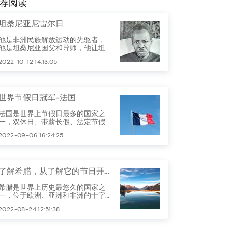
荐阅读
坦桑尼亚尼雷尔日
他是非洲民族解放运动的先驱者，
他是坦桑尼亚国父和导师，他让坦
桑尼亚成为非洲大陆上不可多得的
2022-10-12 14:13:05
净土。坦桑尼亚每年10月14日的尼累
尔日，正是缅怀和纪念他为坦桑尼
亚发展做出的重大贡献。
世界节假日冠军-法国
法国是世界上节假日最多的国家之
一，双休日、带薪长假、法定节假
日再加上其他假日，法国人每年大
2022-09-06 16:24:25
约五个月不用工作。
了解希腊，从了解它的节日开始
希腊是世界上历史最悠久的国家之
一，位于欧洲、亚洲和非洲的十字
路口，战略地位重要。它处于巴尔
2022-08-24 12:51:38
干半岛南端，西北邻阿尔巴尼亚，
北部邻北马其顿和保加利亚，东北