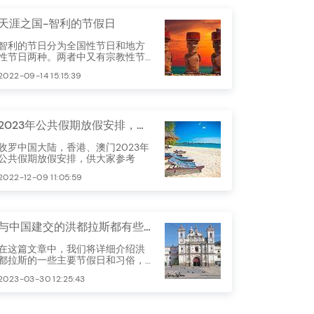
邻土耳其。希腊的节假日以宗教节
庆为主，最重要的两大节庆假期是
复活节与圣诞新年。
天涯之国-智利的节假日
智利的节日分为全国性节日和地方
性节日两种。两者中又有宗教性节
日和非宗教性节日之分。这些节日
2022-09-14 15:15:39
反映了智利的历史、宗教、文化和
风俗习惯。
2023年公共假期放假安排，假期安排起来
收罗中国大陆，香港、澳门2023年
公共假期放假安排，供大家参考
2022-12-09 11:05:59
与中国建交的洪都拉斯都有些什么节假日
在这篇文章中，我们将详细介绍洪
都拉斯的一些主要节假日和习俗，
展现这个国家的文化风貌。
2023-03-30 12:25:43