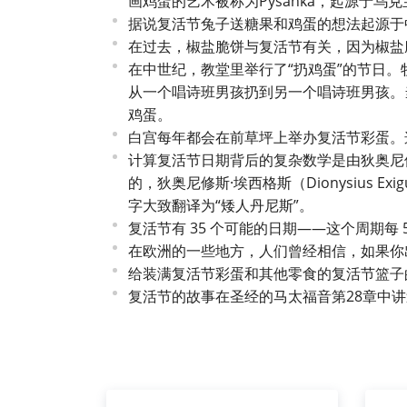
画鸡蛋的艺术被称为Pysanka，起源于
据说复活节兔子送糖果和鸡蛋的想法起源于
在过去，椒盐脆饼与复活节有关，因为椒盐
在中世纪，教堂里举行了“扔鸡蛋”的节日
从一个唱诗班男孩扔到另一个唱诗班男孩。
鸡蛋。
白宫每年都会在前草坪上举办复活节彩蛋。这
计算复活节日期背后的复杂数学是由狄奥尼修斯·埃
的，狄奥尼修斯·埃西格斯（Dionysius 
字大致翻译为“矮人丹尼斯”。
复活节有 35 个可能的日期——这个周期每 
在欧洲的一些地方，人们曾经相信，如果你
给装满复活节彩蛋和其他零食的复活节篮子的
复活节的故事在圣经的马太福音第28章中