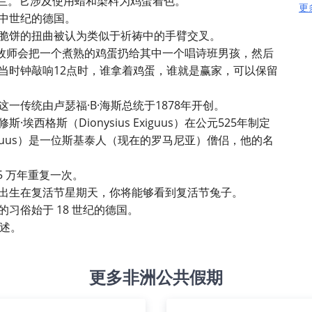
乌克兰。它涉及使用蜡和染料为鸡蛋着色。
更
中世纪的德国。
脆饼的扭曲被认为类似于祈祷中的手臂交叉。
。牧师会把一个煮熟的鸡蛋扔给其中一个唱诗班男孩，然后
当时钟敲响12点时，谁拿着鸡蛋，谁就是赢家，可以保留
一传统由卢瑟福·B·海斯总统于1878年开创。
西格斯（Dionysius Exiguus）在公元525年制定
Exiguus）是一位斯基泰人（现在的罗马尼亚）僧侣，他的名
5 万年重复一次。
出生在复活节星期天，你将能够看到复活节兔子。
习俗始于 18 世纪的德国。
讲述。
更多非洲公共假期