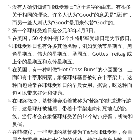
没有人确切知道“耶稣受难日”这个名字的由来。有很多
关于相同的理论。许多人认为“Good”的意思是“圣洁”，
而另一些人则认为“Good”是用来代替“God”的。
第一个耶稣受难日是公元33年4月3日。
在美国，50 个州中有12个州将耶稣受难日定为节假日。
耶稣受难日也有许多其他名称，例如复活节星期五、黑
色星期五、伟大的星期五、圣周五、Gottes Freitag 或
上帝的星期五和哀悼星期五。
在英国，有一种叫做“Hot Cross Buns”的小圆面包，上
面印有十字形图案，象征耶稣基督被钉在十字架上。这
种面包通常在耶稣受难日的早晨食用。据说，吃这种面
包可以带来好运和健康。
在耶路撒冷，基督徒会沿着被称为“苦路”的街道进行游
行，这是耶稣被捕后，带着十字架走向钉死地点的路
线。游行者会在象征耶稣受苦的14个站点停留，祈祷和
反省。
在菲律宾，一些虔诚的基督徒为了纪念耶稣受难，会自
愿参加重现耶稣钉十字架的活动。他们会赤身上阵，用