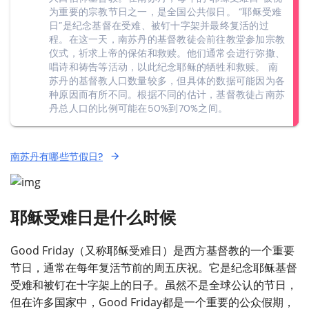
为重要的宗教节日之一，是全国公共假日。 “耶稣受难
日”是纪念基督在受难、被钉十字架并最终复活的过
程。在这一天，南苏丹的基督教徒会前往教堂参加宗教
仪式，祈求上帝的保佑和救赎。他们通常会进行弥撒、
唱诗和祷告等活动，以此纪念耶稣的牺牲和救赎。 南
苏丹的基督教人口数量较多，但具体的数据可能因为各
种原因而有所不同。根据不同的估计，基督教徒占南苏
丹总人口的比例可能在50%到70%之间。
南苏丹有哪些节假日?
耶稣受难日是什么时候
Good Friday（又称耶稣受难日）是西方基督教的一个重要
节日，通常在每年复活节前的周五庆祝。它是纪念耶稣基督
受难和被钉在十字架上的日子。虽然不是全球公认的节日，
但在许多国家中，Good Friday都是一个重要的公众假期，