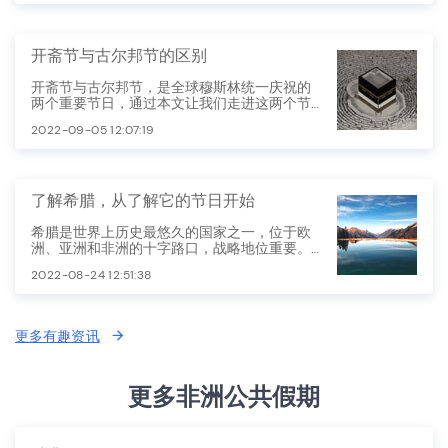
开斋节与古尔邦节的区别
开斋节与古尔邦节，是全球穆斯林统一庆祝的
两个重要节日，通过本文让我们走进这两个节
日。
2022-09-05 12:07:19
了解希腊，从了解它的节日开始
希腊是世界上历史最悠久的国家之一，位于欧
洲、亚洲和非洲的十字路口，战略地位重要。
它处于巴尔干半岛南端，西北邻阿尔巴尼亚，
2022-08-24 12:51:38
北部邻北马其顿和保加利亚，东北邻土耳其。
希腊的节假日以宗教节庆为主，最重要的两大
节庆假期是复活节与圣诞新年。
更多有趣资讯
更多非洲公共假期