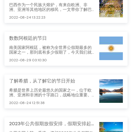
巴西作为一个民族大熔炉，有来自欧洲、非
洲、亚洲等其他地区的移民，一文带你了解巴
西的节假日
2022-08-24 13:22:23
数数阿根廷的节日
南美国家阿根廷，被称为全世界公假期最多的
国家之一，那到底有多少假期了，今天我们就
细细看来。
2022-08-29 03:10:30
了解希腊，从了解它的节日开始
希腊是世界上历史最悠久的国家之一，位于欧
洲、亚洲和非洲的十字路口，战略地位重要。
它处于巴尔干半岛南端，西北邻阿尔巴尼亚，
2022-08-24 12:51:38
北部邻北马其顿和保加利亚，东北邻土耳其。
希腊的节假日以宗教节庆为主，最重要的两大
节庆假期是复活节与圣诞新年。
2023年公共假期放假安排，假期安排起来