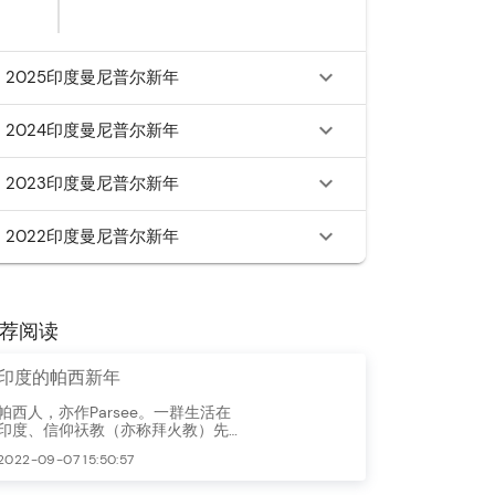
2025印度曼尼普尔新年
2024印度曼尼普尔新年
2023印度曼尼普尔新年
2022印度曼尼普尔新年
荐阅读
印度的帕西新年
帕西人，亦作Parsee。一群生活在
印度、信仰祆教（亦称拜火教）先
知琐罗亚斯德的信徒。Parsi的意思
2022-09-07 15:50:57
就是“波斯人”，他们是为了逃避穆斯
林的迫害而从波斯移居印度的琐罗