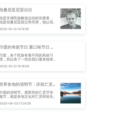
亚斯德教徒的后裔，了解一下帕西
人的新年。
坦桑尼亚尼雷尔日
他是非洲民族解放运动的先驱者，
他是坦桑尼亚国父和导师，他让坦
桑尼亚成为非洲大陆上不可多得的
2022-10-12 14:13:05
净土。坦桑尼亚每年10月14日的尼累
尔日，正是缅怀和纪念他为坦桑尼
亚发展做出的重大贡献。
印度的奇葩节日 重口味节日 大跌眼镜的节日
印度，各个民族有着不同的风俗习
惯，所以有了一些在我们看来很奇
葩很另类的节日，而他们却乐此不
2022-10-21 16:18:04
疲。
世界各地的清明节：庆祝亡灵的独特习俗与故事
中国的清明节、墨西哥的亡灵节等
鬼节，都是各地文化对亡灵和祖先
的尊崇和怀念。在这篇文章中，我
2023-04-03 17:24:35
们将探讨世界各地的鬼节，以及它
们各自的有趣故事和独特习俗。