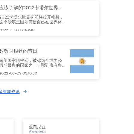
应该了解的2022卡塔尔世界杯举办地的国家体育节
2022卡塔尔世界杯即将拉开帷幕，
这个沙漠王国如何使自己在世界体
育地图上拥有一席之地让我们颇为
2022-11-07 12:40:39
好奇。
数数阿根廷的节日
南美国家阿根廷，被称为全世界公
假期最多的国家之一，那到底有多
少假期了，今天我们就细细看来。
2022-08-29 03:10:30
多有趣资讯
亚美尼亚
Armenia