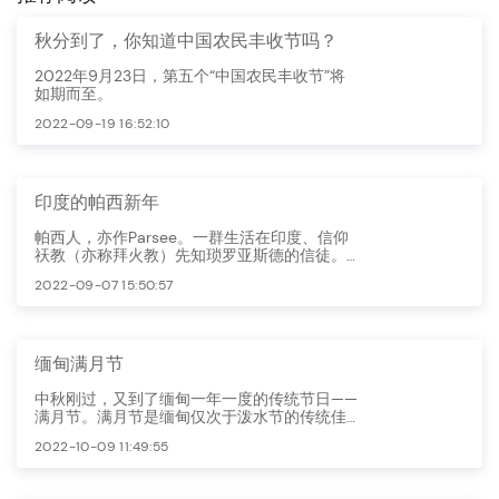
秋分到了，你知道中国农民丰收节吗？
2022年9月23日，第五个“中国农民丰收节”将
如期而至。
2022-09-19 16:52:10
印度的帕西新年
帕西人，亦作Parsee。一群生活在印度、信仰
祆教（亦称拜火教）先知琐罗亚斯德的信徒。
Parsi的意思就是“波斯人”，他们是为了逃避穆
2022-09-07 15:50:57
斯林的迫害而从波斯移居印度的琐罗亚斯德教
徒的后裔，了解一下帕西人的新年。
缅甸满月节
中秋刚过，又到了缅甸一年一度的传统节日——
满月节。满月节是缅甸仅次于泼水节的传统佳
节，通常在缅历7月的月圆之夜暨7月15日举
2022-10-09 11:49:55
行。