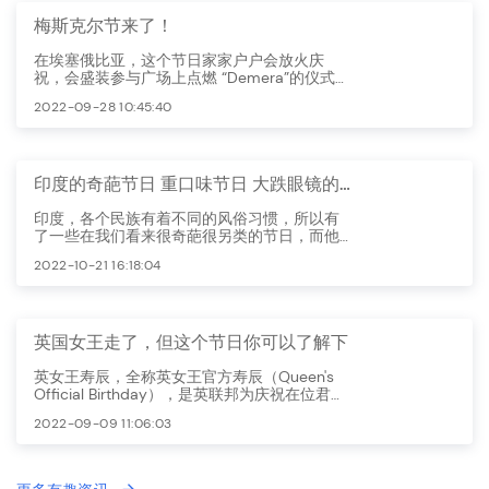
梅斯克尔节来了！
在埃塞俄比亚，这个节日家家户户会放火庆
祝，会盛装参与广场上点燃 “Demera”的仪式，
庆祝新的一年完美开始。
2022-09-28 10:45:40
印度的奇葩节日 重口味节日 大跌眼镜的节日
印度，各个民族有着不同的风俗习惯，所以有
了一些在我们看来很奇葩很另类的节日，而他
们却乐此不疲。
2022-10-21 16:18:04
英国女王走了，但这个节日你可以了解下
英女王寿辰，全称英女王官方寿辰（Queen's
Official Birthday），是英联邦为庆祝在位君主
的生日而举办的活动。
2022-09-09 11:06:03