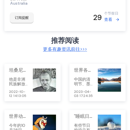
Australia
个节假日
29
订阅提醒
查看
推荐阅读
更多有趣资讯前往>>>
坦桑尼亚尼雷尔日
世界各地的清明节：庆祝亡灵的独特习俗与故事
他是非洲
中国的清
民族解放
明节、墨
运动的先
西哥的亡
2022-10-
2023-04-
驱者，他
灵节等鬼
12 14:13:05
03 17:24:35
是坦桑尼
节，都是
亚国父和
各地文化
导师，他
对亡灵和
让坦桑尼
祖先的尊
世界动画日 找寻童时记忆中的国产动画
"睡眠日""微笑日"这些冷门节日，知道几个？
亚成为非
崇和怀
洲大陆上
念。在这
今年的10
有些节日
不可多得
篇文章
月28日是
的设立有