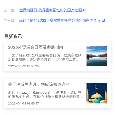
世界动画日 找寻童时记忆中的国产动画
上一篇：
应该了解的2022卡塔尔世界杯举办地的国家体育节
下一篇：
最新资讯
2025外贸展会日历及参展指南
一文了解2025全球主要展会日历，助您高效制
定参展攻略，确定参展方案，安排参展工作。
2025-03-21 15:55:25
关于伊斯兰斋月，您应该知道这些
斋月（رمضان、Ramadan），是伊斯兰教历中
的第九个月份。在这个月份里穆斯林会进行斋
戒，以此来表达虔诚、自我约束和自我净化的
2023-04-12 16:45:37
信仰。