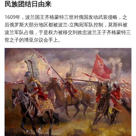
民族团结日由来
1609年，波兰国王齐格蒙特三世对俄国发动武装侵略，之
后俄罗斯大部分地区都被波兰-立陶宛军队控制，莫斯科被
波兰军队占领，于是权力被移交到效忠波兰王子齐格蒙特三
世之子的博亚尔议会手上。