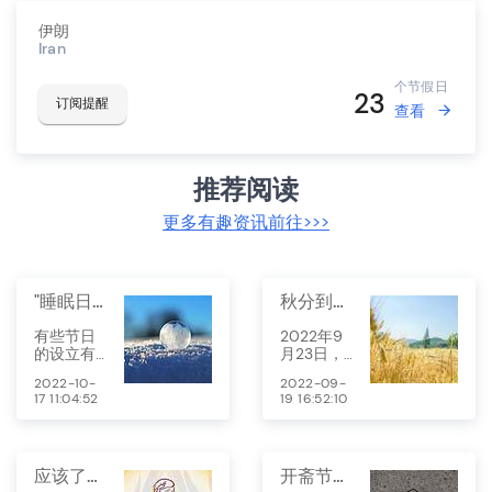
伊朗
Iran
个节假日
23
订阅提醒
查看
推荐阅读
更多有趣资讯前往>>>
"睡眠日""微笑日"这些冷门节日，知道几个？
秋分到了，你知道中国农民丰收节吗？
有些节日
2022年9
的设立有
月23日，
着很深的
第五个“中
2022-10-
2022-09-
意义，但
国农民丰
17 11:04:52
19 16:52:10
是我们却
收节”将如
不一定知
期而至。
道和了
解，盘点
应该了解的2022卡塔尔世界杯举办地的国家体育节
开斋节与古尔邦节的区别
和整理了