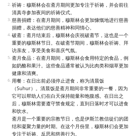
祈祷：穆斯林会在斋月期间更加专注于祈祷，并会前往
清真寺参加夜间的祈祷仪式。
慈善捐赠：在斋月期间，穆斯林会更加慷慨地进行慈善
捐赠，表达他们的慈善精神和同情心。
破斋：斋月结束后，穆斯林会庆祝破斋节，这也是一个
重要的穆斯林节日。在破斋节期间，穆斯林会祈祷、拜
访亲友，享受美食和喜庆气氛。
斋月食品：在斋月期间，穆斯林会食用特定的食品，例
如奶酪和果汁。这些食品通常被认为比肉类和烟草更加
健康和清爽。
用餐：在日出前必须停止进食，称为清晨饭
（Suhur）。清晨饭是斋月期间非常重要的一餐，因为
它可以帮助人们在白天保持能量和饱腹感。在日出之
后，穆斯林需要遵守禁食规定，直到日落时才可以进食
和饮水。
斋月是一个重要的宗教节日，也是伊斯兰教信徒们的团
结和凝聚力量的时期。在这个月份里，穆斯林们会更加
专注于祈祷、反思和慈善行为。