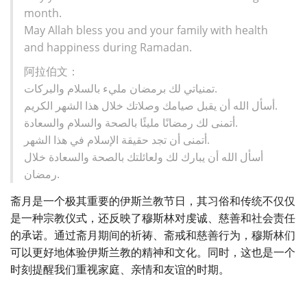
month.
May Allah bless you and your family with health
and happiness during Ramadan.
阿拉伯文：
تمنياتي لك برمضان مليء بالسلام والبركات.
أسأل الله أن يقبل صيامك وصلاتك خلال هذا الشهر الكريم.
أتمنى لك رمضانًا مليئًا بالصحة والسلام والسعادة.
أتمنى أن تجد حقيقة الإسلام في هذا الشهر.
أسأل الله أن يبارك لك ولعائلتك بالصحة والسعادة خلال
رمضان.
斋月是一个极其重要的伊斯兰教节日，其习俗和传统不仅仅
是一种宗教仪式，还反映了穆斯林对虔诚、慈善和社会责任
的承诺。通过斋月期间的祈祷、斋戒和慈善行为，穆斯林们
可以更好地体验伊斯兰教的精神和文化。同时，这也是一个
时刻提醒我们重视家庭、亲情和友谊的时期。