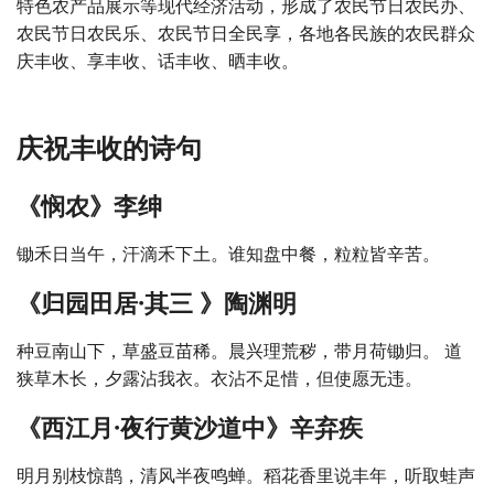
特色农产品展示等现代经济活动，形成了农民节日农民办、
农民节日农民乐、农民节日全民享，各地各民族的农民群众
庆丰收、享丰收、话丰收、晒丰收。
庆祝丰收的诗句
《悯农》李绅
锄禾日当午，汗滴禾下土。谁知盘中餐，粒粒皆辛苦。
《归园田居·其三 》陶渊明
种豆南山下，草盛豆苗稀。晨兴理荒秽，带月荷锄归。 道
狭草木长，夕露沾我衣。衣沾不足惜，但使愿无违。
《西江月·夜行黄沙道中》辛弃疾
明月别枝惊鹊，清风半夜鸣蝉。稻花香里说丰年，听取蛙声