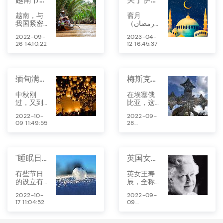
越南，与
斋月
我国紧密
（رمضان
相连，在
、
2022-09-
2023-04-
很长的一
Ramadan
26 14:10:22
12 16:45:37
段时间
），是伊
内，它作
斯兰教历
为中国的
中的第九
藩属国延
个月份。
缅甸满月节
梅斯克尔节来了！
续了很多
在这个月
中国的文
份里穆斯
中秋刚
在埃塞俄
化传承，
林会进行
过，又到
比亚，这
所以越南
斋戒，以
了缅甸一
个节日家
的节假日
此来表达
2022-10-
2022-09-
年一度的
家户户会
都有中国
虔诚、自
09 11:49:55
28
传统节日
放火庆
节日的影
我约束和
10:45:40
——满月
祝，会盛
子。
自我净化
节。满月
装参与广
的信仰。
节是缅甸
场上点燃
"睡眠日""微笑日"这些冷门节日，知道几个？
英国女王走了，但这个节日你可以了解下
仅次于泼
“Demera”
水节的传
的仪式，
有些节日
英女王寿
统佳节，
庆祝新的
的设立有
辰，全称
通常在缅
一年完美
着很深的
英女王官
历7月的月
开始。
2022-10-
2022-09-
意义，但
方寿辰
圆之夜暨7
17 11:04:52
09
是我们却
（Queen's
月15日举
11:06:03
不一定知
Official
行。
道和了
Birthday