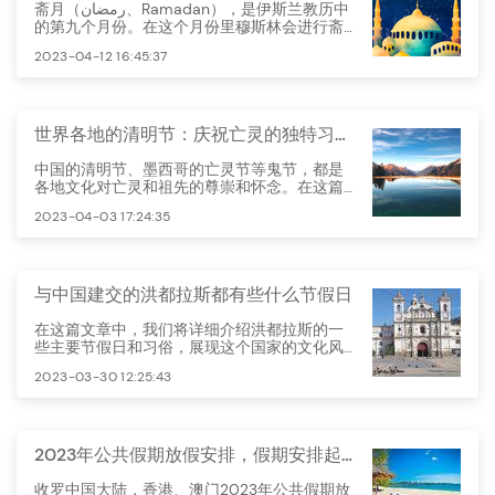
斋月（رمضان、Ramadan），是伊斯兰教历中
的第九个月份。在这个月份里穆斯林会进行斋
戒，以此来表达虔诚、自我约束和自我净化的
2023-04-12 16:45:37
信仰。
世界各地的清明节：庆祝亡灵的独特习俗与故事
中国的清明节、墨西哥的亡灵节等鬼节，都是
各地文化对亡灵和祖先的尊崇和怀念。在这篇
文章中，我们将探讨世界各地的鬼节，以及它
2023-04-03 17:24:35
们各自的有趣故事和独特习俗。
与中国建交的洪都拉斯都有些什么节假日
在这篇文章中，我们将详细介绍洪都拉斯的一
些主要节假日和习俗，展现这个国家的文化风
貌。
2023-03-30 12:25:43
2023年公共假期放假安排，假期安排起来
收罗中国大陆，香港、澳门2023年公共假期放