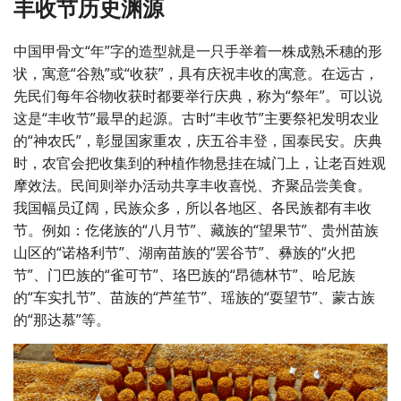
丰收节历史渊源
中国甲骨文“年”字的造型就是一只手举着一株成熟禾穗的形
状，寓意“谷熟”或“收获”，具有庆祝丰收的寓意。在远古，
先民们每年谷物收获时都要举行庆典，称为“祭年”。可以说
这是“丰收节”最早的起源。古时“丰收节”主要祭祀发明农业
的“神农氏”，彰显国家重农，庆五谷丰登，国泰民安。庆典
时，农官会把收集到的种植作物悬挂在城门上，让老百姓观
摩效法。民间则举办活动共享丰收喜悦、齐聚品尝美食。
我国幅员辽阔，民族众多，所以各地区、各民族都有丰收
节。例如：仡佬族的“八月节”、藏族的“望果节”、贵州苗族
山区的“诺格利节”、湖南苗族的“罢谷节”、彝族的“火把
节”、门巴族的“雀可节”、珞巴族的“昂德林节”、哈尼族
的“车实扎节”、苗族的“芦笙节”、瑶族的“耍望节”、蒙古族
的“那达慕”等。